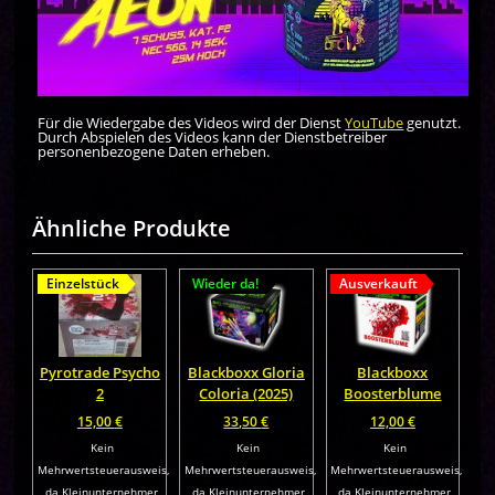
Für die Wiedergabe des Videos wird der Dienst
YouTube
genutzt.
Durch Abspielen des Videos kann der Dienstbetreiber
personenbezogene Daten erheben.
Ähnliche Produkte
Einzelstück
Wieder da!
Ausverkauft
Pyrotrade Psycho
Blackboxx Gloria
Blackboxx
2
Coloria (2025)
Boosterblume
15,00
€
33,50
€
12,00
€
Kein
Kein
Kein
Mehrwertsteuerausweis,
Mehrwertsteuerausweis,
Mehrwertsteuerausweis,
da Kleinunternehmer
da Kleinunternehmer
da Kleinunternehmer