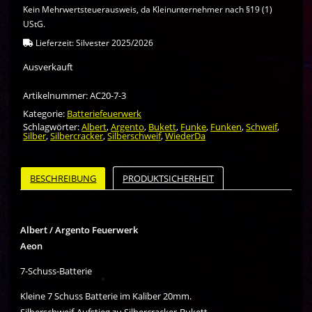
Kein Mehrwertsteuerausweis, da Kleinunternehmer nach §19 (1)
UStG.
Lieferzeit:
Silvester 2025/2026
Ausverkauft
Artikelnummer:
AC20-7-3
Kategorie:
Batteriefeuerwerk
Schlagwörter:
Albert
,
Argento
,
Bukett
,
Funke
,
Funken
,
Schweif
,
Silber
,
Silbercracker
,
Silberschweif
,
WiederDa
BESCHREIBUNG
PRODUKTSICHERHEIT
Albert / Argento Feuerwerk
Aeon
7-Schuss-Batterie
Kleine 7 Schuss Batterie im Kaliber 20mm.
Silberschweif-Aufstieg zu Silbercracker-Bukett.