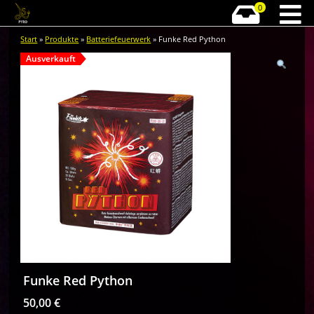
0
Start
»
Produkte
»
Batteriefeuerwerk
» Funke Red Python
Ausverkauft
Funke Red Python
50,00
€