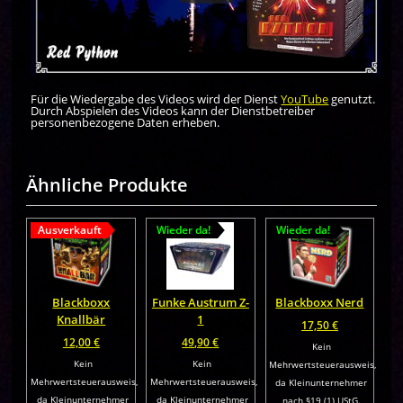
Für die Wiedergabe des Videos wird der Dienst
YouTube
genutzt.
Durch Abspielen des Videos kann der Dienstbetreiber
personenbezogene Daten erheben.
Ähnliche Produkte
Ausverkauft
Wieder da!
Wieder da!
Blackboxx
Funke Austrum Z-
Blackboxx Nerd
Knallbär
1
17,50
€
12,00
€
49,90
€
Kein
Kein
Kein
Mehrwertsteuerausweis,
Mehrwertsteuerausweis,
Mehrwertsteuerausweis,
da Kleinunternehmer
da Kleinunternehmer
da Kleinunternehmer
nach §19 (1) UStG.