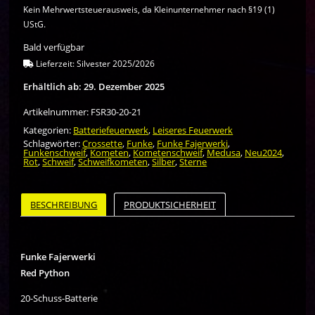
Kein Mehrwertsteuerausweis, da Kleinunternehmer nach §19 (1)
UStG.
Bald verfügbar
Lieferzeit:
Silvester 2025/2026
Erhältlich ab: 29. Dezember 2025
Artikelnummer:
FSR30-20-21
Kategorien:
Batteriefeuerwerk
,
Leiseres Feuerwerk
Schlagwörter:
Crossette
,
Funke
,
Funke Fajerwerki
,
Funkenschweif
,
Kometen
,
Kometenschweif
,
Medusa
,
Neu2024
,
Rot
,
Schweif
,
Schweifkometen
,
Silber
,
Sterne
BESCHREIBUNG
PRODUKTSICHERHEIT
Funke Fajerwerki
Red Python
20-Schuss-Batterie