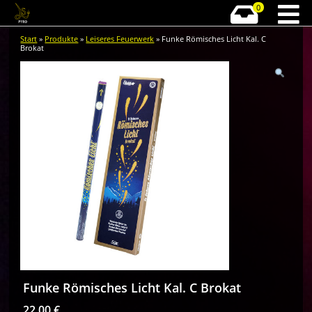
0
Start
»
Produkte
»
Leiseres Feuerwerk
» Funke Römisches Licht Kal. C
Brokat
Funke Römisches Licht Kal. C Brokat
22,00
€