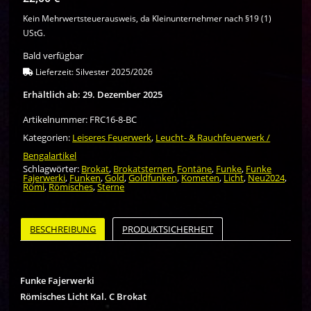
Kein Mehrwertsteuerausweis, da Kleinunternehmer nach §19 (1)
UStG.
Bald verfügbar
Lieferzeit:
Silvester 2025/2026
Erhältlich ab: 29. Dezember 2025
Artikelnummer:
FRC16-8-BC
Kategorien:
Leiseres Feuerwerk
,
Leucht- & Rauchfeuerwerk /
Bengalartikel
Schlagwörter:
Brokat
,
Brokatsternen
,
Fontäne
,
Funke
,
Funke
Fajerwerki
,
Funken
,
Gold
,
Goldfunken
,
Kometen
,
Licht
,
Neu2024
,
Römi
,
Römisches
,
Sterne
BESCHREIBUNG
PRODUKTSICHERHEIT
Funke Fajerwerki
Römisches Licht Kal. C Brokat