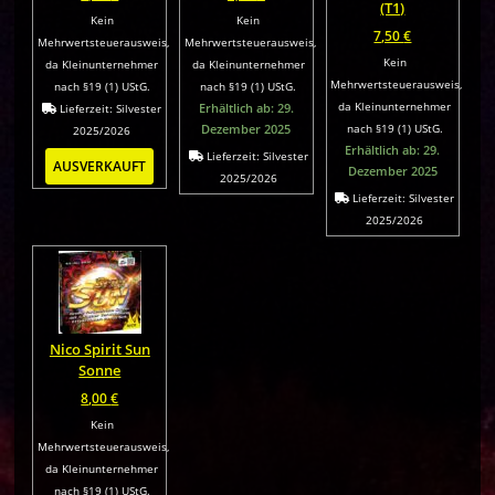
(T1)
Kein
Kein
7,50
€
Mehrwertsteuerausweis,
Mehrwertsteuerausweis,
Kein
da Kleinunternehmer
da Kleinunternehmer
Mehrwertsteuerausweis,
nach §19 (1) UStG.
nach §19 (1) UStG.
da Kleinunternehmer
Erhältlich ab: 29.
Lieferzeit:
Silvester
Dezember 2025
nach §19 (1) UStG.
2025/2026
Erhältlich ab: 29.
Lieferzeit:
Silvester
AUSVERKAUFT
Dezember 2025
2025/2026
Lieferzeit:
Silvester
2025/2026
Nico Spirit Sun
Sonne
8,00
€
Kein
Mehrwertsteuerausweis,
da Kleinunternehmer
nach §19 (1) UStG.