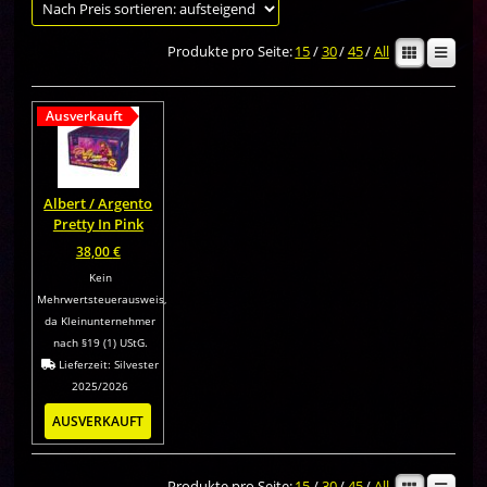
Produkte pro Seite:
15
/
30
/
45
/
All
Ausverkauft
Albert / Argento
Pretty In Pink
38,00
€
Kein
Mehrwertsteuerausweis,
da Kleinunternehmer
nach §19 (1) UStG.
Lieferzeit:
Silvester
2025/2026
AUSVERKAUFT
Produkte pro Seite:
15
/
30
/
45
/
All