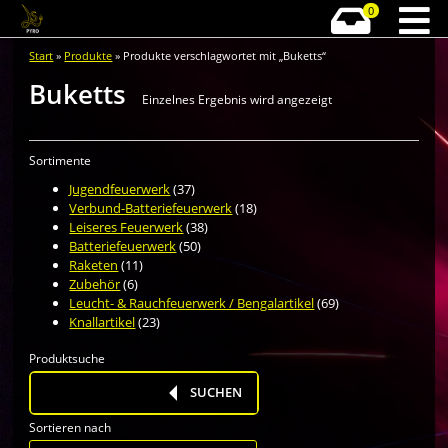
0
Start
»
Produkte
» Produkte verschlagwortet mit „Buketts“
Buketts
Einzelnes Ergebnis wird angezeigt
Sortimente
Jugendfeuerwerk
(37)
Verbund-Batteriefeuerwerk
(18)
Leiseres Feuerwerk
(38)
Batteriefeuerwerk
(50)
Raketen
(11)
Zubehör
(6)
Leucht- & Rauchfeuerwerk / Bengalartikel
(69)
Knallartikel
(23)
Produktsuche
Products
search
SUCHEN
Sortieren nach