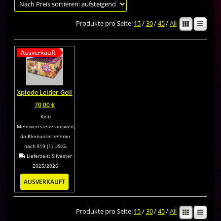
Produkte pro Seite:
15
/
30
/
45
/
All
Ausverkauft
Xplode Leider Geil
70,00
€
Kein
Mehrwertsteuerausweis,
da Kleinunternehmer
nach §19 (1) UStG.
Lieferzeit:
Silvester
2025/2026
AUSVERKAUFT
Produkte pro Seite:
15
/
30
/
45
/
All