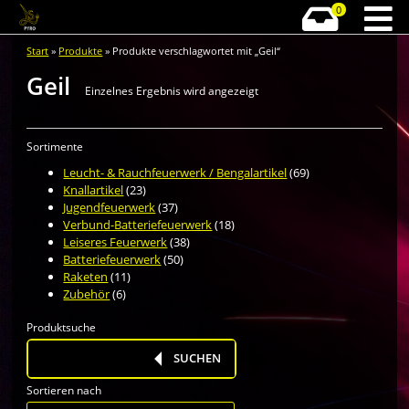
0
Start
»
Produkte
» Produkte verschlagwortet mit „Geil“
Geil
Einzelnes Ergebnis wird angezeigt
Sortimente
Leucht- & Rauchfeuerwerk / Bengalartikel
(69)
Knallartikel
(23)
Jugendfeuerwerk
(37)
Verbund-Batteriefeuerwerk
(18)
Leiseres Feuerwerk
(38)
Batteriefeuerwerk
(50)
Raketen
(11)
Zubehör
(6)
Produktsuche
Products
search
SUCHEN
Sortieren nach