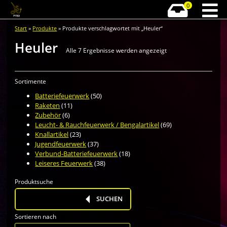
0
Start
»
Produkte
» Produkte verschlagwortet mit „Heuler“
Heuler
Nach
Alle 7 Ergebnisse werden angezeigt
Preis
sortiert:
Sortimente
aufsteigend
Batteriefeuerwerk
(50)
Raketen
(11)
Zubehör
(6)
Leucht- & Rauchfeuerwerk / Bengalartikel
(69)
Knallartikel
(23)
Jugendfeuerwerk
(37)
Verbund-Batteriefeuerwerk
(18)
Leiseres Feuerwerk
(38)
Produktsuche
Products
search
SUCHEN
Sortieren nach