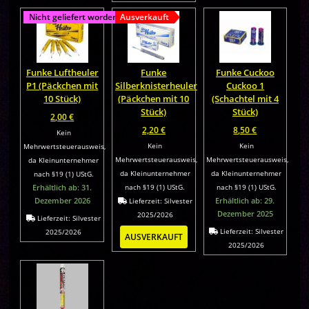
Nicht geliefert worden!
Ausverkauft
Funke Luftheuler
Funke
Funke Cuckoo
P1 (Päckchen mit
Silberknisterheuler
Cuckoo 1
10 Stück)
(Päckchen mit 10
(Schachtel mit 4
Stück)
Stück)
2,00
€
2,20
€
8,50
€
Kein
Kein
Kein
Mehrwertsteuerausweis,
Mehrwertsteuerausweis,
Mehrwertsteuerausweis,
da Kleinunternehmer
da Kleinunternehmer
da Kleinunternehmer
nach §19 (1) UStG.
Erhältlich ab: 31.
nach §19 (1) UStG.
nach §19 (1) UStG.
Dezember 2026
Erhältlich ab: 29.
Lieferzeit:
Silvester
Dezember 2025
2025/2026
Lieferzeit:
Silvester
Lieferzeit:
Silvester
2025/2026
AUSVERKAUFT
2025/2026