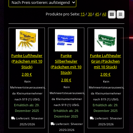
Produkte pro Seite:
15
/
30
/
45
/
All
Funke Luftheuler
Funke
Funke Luftheuler
(Päckchen mit 10
Silberheuler
Grün (Päckchen
Stück)
(Päckchen mit 10
mit 10 Stück)
Stück)
2,00
€
2,00
€
2,00
€
Kein
Kein
Kein
Mehrwertsteuerausweis,
Mehrwertsteuerausweis,
Mehrwertsteuerausweis,
da Kleinunternehmer
da Kleinunternehmer
da Kleinunternehmer
nach §19 (1) UStG.
nach §19 (1) UStG.
Erhältlich ab: 29.
nach §19 (1) UStG.
Erhältlich ab: 29.
Dezember 2025
Erhältlich ab: 29.
Dezember 2025
Dezember 2025
Lieferzeit:
Silvester
Lieferzeit:
Silvester
Lieferzeit:
Silvester
2025/2026
2025/2026
2025/2026