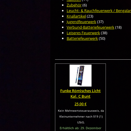
Zubehör
(6)
Leucht- & Rauchfeuerwerk / Bengalar
Knallartikel
(23)
Jugendfeuerwerk
(37)
Verbund-Batteriefeuerwerk
(18)
Leiseres Feuerwerk
(38)
Batteriefeuerwerk
(50)
Funke Römisches Licht
Kal. C Bunt
25,00
€
Kein Mehrwertsteuerausweis, da
Kleinunternehmer nach §19 (1)
UStG.
Erhältlich ab: 29. Dezember