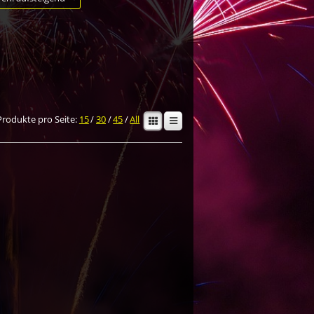
Produkte pro Seite:
15
/
30
/
45
/
All