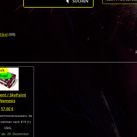
search
SUCHEN
tikel
(69)
ück
hop!
ent / SkyPaint
Nemesis
57,00
€
ertsteuerausweis, da
rnehmer nach §19 (1)
UStG.
h ab: 29. Dezember