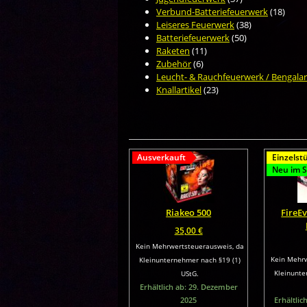
Verbund-Batteriefeuerwerk
(18)
Leiseres Feuerwerk
(38)
Batteriefeuerwerk
(50)
Raketen
(11)
Zubehör
(6)
Leucht- & Rauchfeuerwerk / Bengalar
Knallartikel
(23)
Ausverkauft
Einzelst
Neu im S
Riakeo 500
FireEv
35,00
€
Kein Mehrwertsteuerausweis, da
Kein Mehrw
Kleinunternehmer nach §19 (1)
Kleinunte
UStG.
Erhältlich ab: 29. Dezember
2025
Erhältlic