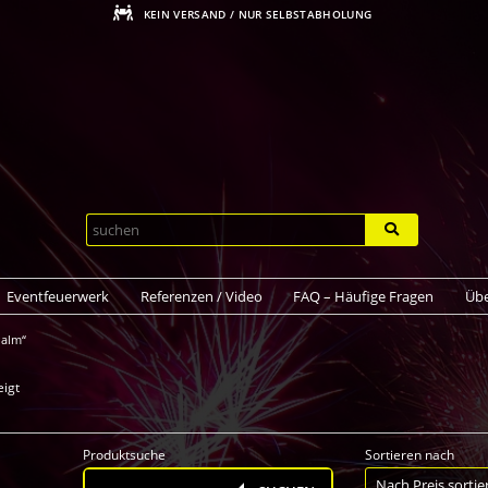
KEIN VERSAND / NUR SELBSTABHOLUNG
Eventfeuerwerk
Referenzen / Video
FAQ – Häufige Fragen
Übe
Palm“
Nach
eigt
Preis
sortiert:
Produktsuche
Sortieren nach
aufsteigend
Products