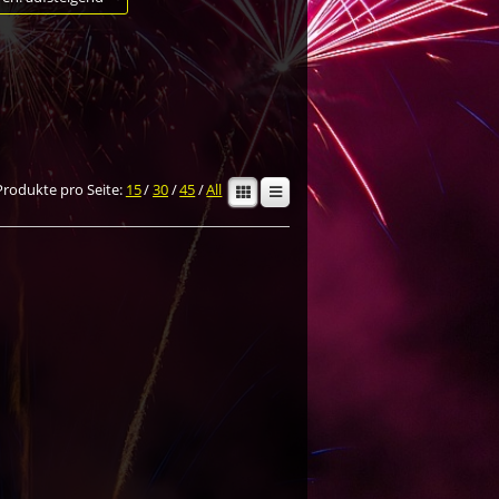
Produkte pro Seite:
15
/
30
/
45
/
All