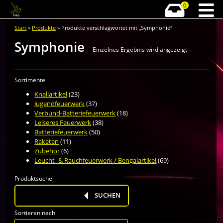
0
Start
»
Produkte
» Produkte verschlagwortet mit „Symphonie“
Symphonie
Einzelnes Ergebnis wird angezeigt
Sortimente
Knallartikel
(23)
Jugendfeuerwerk
(37)
Verbund-Batteriefeuerwerk
(18)
Leiseres Feuerwerk
(38)
Batteriefeuerwerk
(50)
Raketen
(11)
Zubehör
(6)
Leucht- & Rauchfeuerwerk / Bengalartikel
(69)
Produktsuche
Products
search
SUCHEN
Sortieren nach