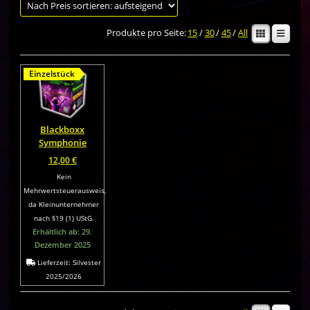
Produkte pro Seite:
15
/
30
/
45
/
All
Einzelstück
Blackboxx
Symphonie
12,00
€
Kein
Mehrwertsteuerausweis,
da Kleinunternehmer
nach §19 (1) UStG.
Erhältlich ab: 29.
Dezember 2025
Lieferzeit:
Silvester
2025/2026