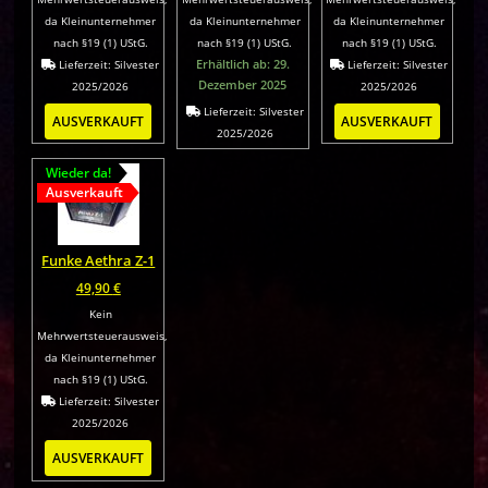
da Kleinunternehmer
da Kleinunternehmer
da Kleinunternehmer
nach §19 (1) UStG.
nach §19 (1) UStG.
nach §19 (1) UStG.
Erhältlich ab: 29.
Lieferzeit:
Silvester
Lieferzeit:
Silvester
Dezember 2025
2025/2026
2025/2026
Lieferzeit:
Silvester
AUSVERKAUFT
AUSVERKAUFT
2025/2026
Wieder da!
Ausverkauft
Funke Aethra Z-1
49,90
€
Kein
Mehrwertsteuerausweis,
da Kleinunternehmer
nach §19 (1) UStG.
Lieferzeit:
Silvester
2025/2026
AUSVERKAUFT