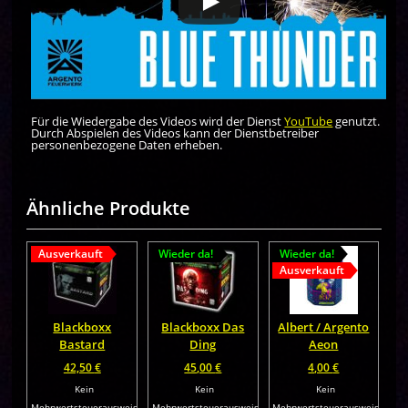
Für die Wiedergabe des Videos wird der Dienst
YouTube
genutzt.
Durch Abspielen des Videos kann der Dienstbetreiber
personenbezogene Daten erheben.
Ähnliche Produkte
Ausverkauft
Wieder da!
Wieder da!
Ausverkauft
Blackboxx
Blackboxx Das
Albert / Argento
Bastard
Ding
Aeon
42,50
€
45,00
€
4,00
€
Kein
Kein
Kein
Mehrwertsteuerausweis,
Mehrwertsteuerausweis,
Mehrwertsteuerausweis,