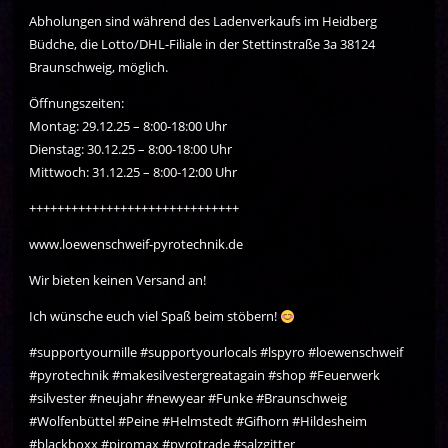
Abholungen sind während des Ladenverkaufs im Heidberg
Büdche, die Lotto/DHL-Filiale in der Stettinstraße 3a 38124
Braunschweig, möglich.
Öffnungszeiten:
Montag: 29.12.25 – 8:00-18:00 Uhr
Dienstag: 30.12.25 – 8:00-18:00 Uhr
Mittwoch: 31.12.25 – 8:00-12:00 Uhr
++++++++++++++++++++++++++++++
www.loewenschweif-pyrotechnik.de
Wir bieten keinen Versand an!
Ich wünsche euch viel Spaß beim stöbern!
#supportyournille #supportyourlocals #lspyro #loewenschweif
#pyrotechnik #makesilvestergreatagain #shop #Feuerwerk
#silvester #neujahr #newyear #Funke #Braunschweig
#Wolfenbüttel #Peine #Helmstedt #Gifhorn #Hildesheim
#blackboxx #piromax #pyrotrade #salzgitter