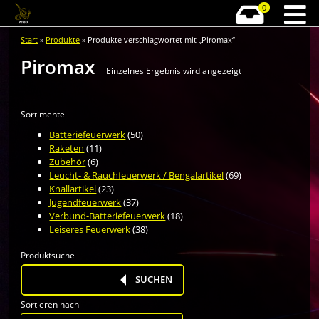
0
Start
»
Produkte
» Produkte verschlagwortet mit „Piromax“
Piromax
Einzelnes Ergebnis wird angezeigt
Sortimente
Batteriefeuerwerk
(50)
Raketen
(11)
Zubehör
(6)
Leucht- & Rauchfeuerwerk / Bengalartikel
(69)
Knallartikel
(23)
Jugendfeuerwerk
(37)
Verbund-Batteriefeuerwerk
(18)
Leiseres Feuerwerk
(38)
Produktsuche
Products
search
SUCHEN
Sortieren nach