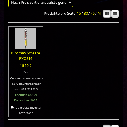
Produkte pro Seite:
15
/
30
/
45
/
All
Piromax Scream
PXO216
16,50
€
Kein
Mehrwertsteuerausweis,
da Kleinunternehmer
nach §19 (1) UStG.
Erhältlich ab: 29.
Dezember 2025
Lieferzeit:
Silvester
2025/2026